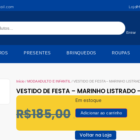
ail.com
Loja
M
Entrar
ROS
PRESENTES
BRINQUEDOS
ROUPAS
Início
/
MODA ADULTO E INFANTIL
/ VESTIDO DE FESTA – MARINHO LISTRAD
VESTIDO DE FESTA – MARINHO LISTRADO 
Em estoque
R$
185,00
Adicionar ao carrinho
R$
129,50
Voltar na Loja