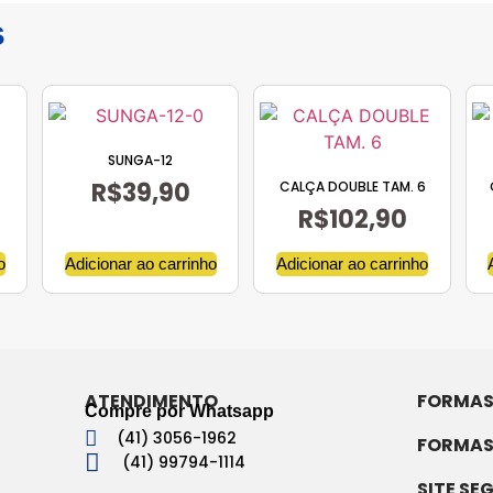
s
SUNGA-12
R$
39,90
CALÇA DOUBLE TAM. 6
R$
102,90
o
Adicionar ao carrinho
Adicionar ao carrinho
ATENDIMENTO
FORMAS
Compre por Whatsapp
(41) 3056-1962
FORMAS
(41) 99794-1114
SITE SE