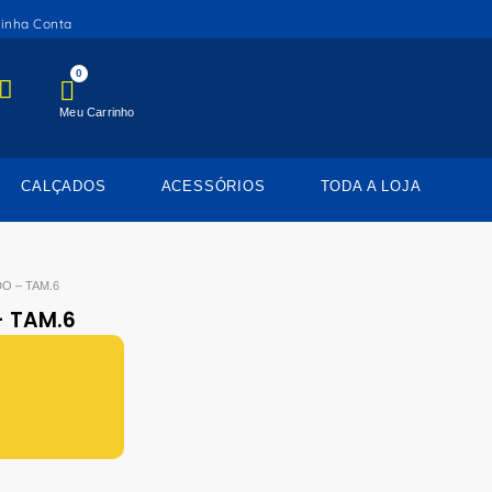
inha Conta
0
Meu Carrinho
CALÇADOS
ACESSÓRIOS
TODA A LOJA
O – TAM.6
– TAM.6