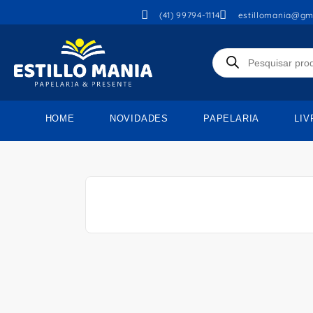
(41) 99794-1114
estillomania@gm
HOME
NOVIDADES
PAPELARIA
LIV