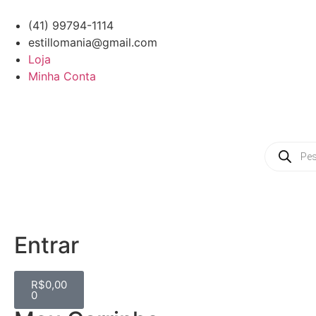
(41) 99794-1114
estillomania@gmail.com
Loja
Minha Conta
Entrar
R$
0,00
0