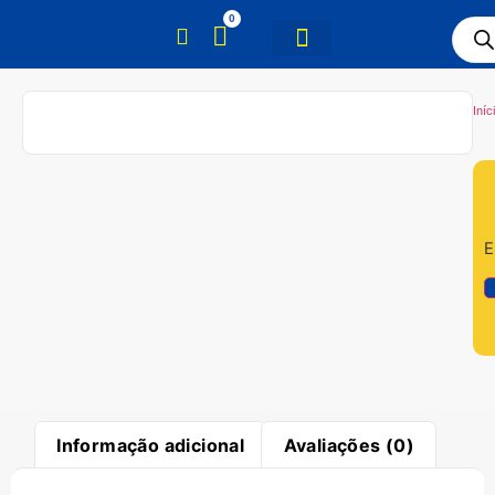
0
Iníc
E
Informação adicional
Avaliações (0)