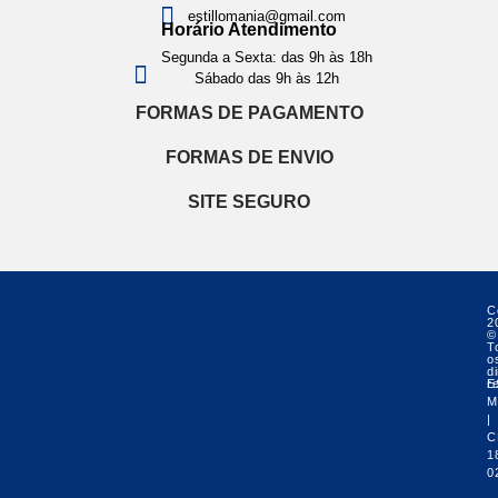
estillomania@gmail.com
Horário Atendimento
Segunda a Sexta: das 9h às 18h
Sábado das 9h às 12h
FORMAS DE PAGAMENTO
FORMAS DE ENVIO
SITE SEGURO
C
2
©
T
o
di
r
E
M
|
C
1
0