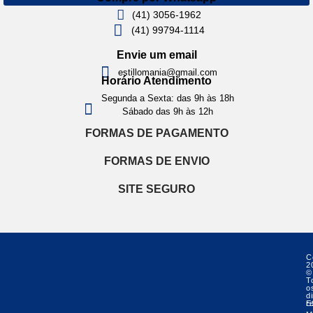
(41) 3056-1962
(41) 99794-1114
Envie um email
estillomania@gmail.com
Horário Atendimento
Segunda a Sexta: das 9h às 18h
Sábado das 9h às 12h
FORMAS DE PAGAMENTO
FORMAS DE ENVIO
SITE SEGURO
C
2
©
T
o
di
r
E