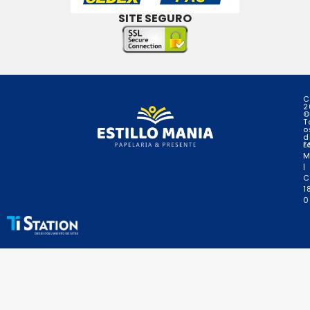
SITE SEGURO
C
2
©
T
o
d
r
E
M
|
C
1
0