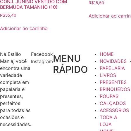
CONJ. JUNINO VESTIDO COM
R$
15,50
BERMUDA TAMANHO (10)
Adicionar ao carri
R$
55,40
Adicionar ao carrinho
Na Estillo
Facebook
HOME
MENU
Mania, você
NOVIDADES
Instagram
RÁPIDO
encontra uma
PAPELARIA
variedade
LIVROS
completa em
PRESENTES
papelaria e
BRINQUEDOS
presentes,
ROUPAS
perfeitos
CALÇADOS
para todas as
ACESSÓRIOS
ocasiões e
TODA A
necessidades.
LOJA