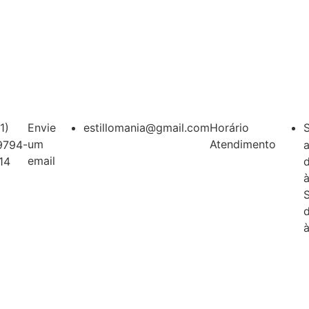
1)
Envie
estillomania@gmail.com
Horário
um
Atendimento
9794-
a
email
14
à
à