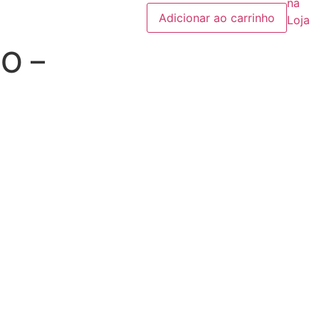
na
CONJ.
Adicionar ao carrinho
JUNINO
Loja
VESTIDO
COM
O –
BERMUDA
EMÍLIO
-
TAMANHO
(01)
quantidade