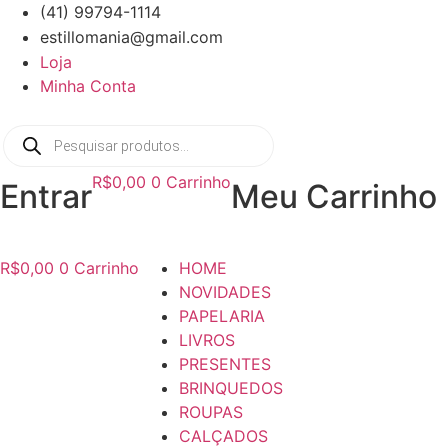
Ir
(41) 99794-1114
para
estillomania@gmail.com
o
Loja
conteúdo
Minha Conta
Pesquisar
produtos
R$
0,00
0
Carrinho
Entrar
Meu Carrinho
R$
0,00
0
Carrinho
HOME
NOVIDADES
PAPELARIA
LIVROS
PRESENTES
BRINQUEDOS
ROUPAS
CALÇADOS