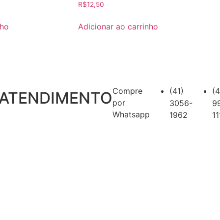
R$
12,50
nho
Adicionar ao carrinho
Compre
(41)
(4
ATENDIMENTO
por
3056-
9
Whatsapp
1962
11