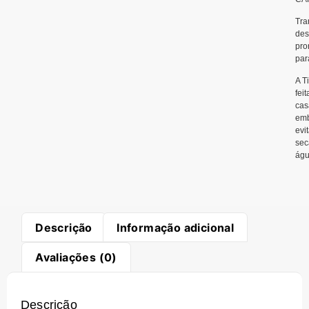
Tra
des
pro
par
A T
fei
cas
emb
evi
sec
ág
Descrição
Informação adicional
Avaliações (0)
Descrição