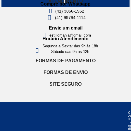
ATENDIMENTO
Compre por Whatsapp
(41) 3056-1962
(41) 99794-1114
Envie um email
estillomania@gmail.com
Horário Atendimento
Segunda a Sexta: das 9h às 18h
Sábado das 9h às 12h
FORMAS DE PAGAMENTO
FORMAS DE ENVIO
SITE SEGURO
C
2
©
T
o
di