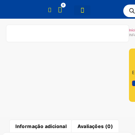
0
Iníc
INF
E
Informação adicional
Avaliações (0)