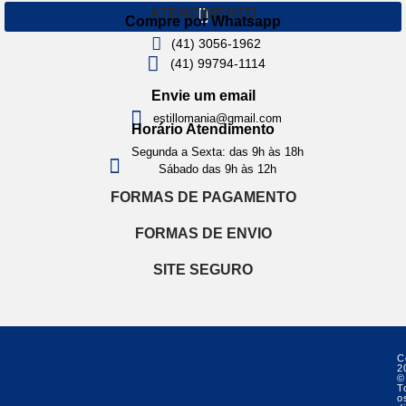
ATENDIMENTO
Compre por Whatsapp
(41) 3056-1962
(41) 99794-1114
Envie um email
estillomania@gmail.com
Horário Atendimento
Segunda a Sexta: das 9h às 18h
Sábado das 9h às 12h
FORMAS DE PAGAMENTO
FORMAS DE ENVIO
SITE SEGURO
C
2
©
T
o