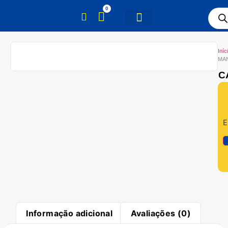
0
Iníc
MAN
C
E
Informação adicional
Avaliações (0)